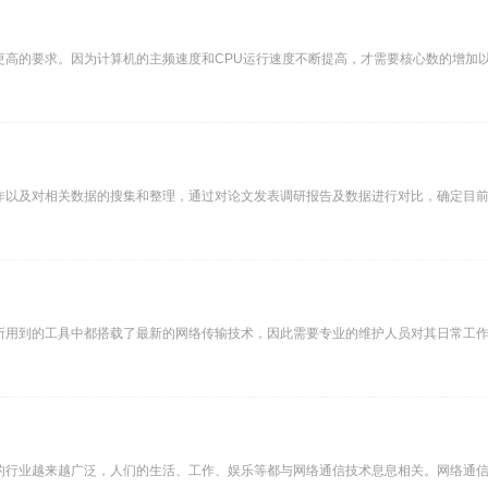
高的要求。因为计算机的主频速度和CPU运行速度不断提高，才需要核心数的增加
作以及对相关数据的搜集和整理，通过对论文发表调研报告及数据进行对比，确定目
所用到的工具中都搭载了最新的网络传输技术，因此需要专业的维护人员对其日常工
的行业越来越广泛，人们的生活、工作、娱乐等都与网络通信技术息息相关。网络通