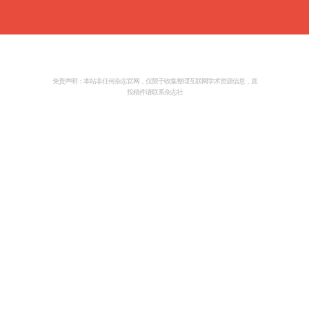
<
免责声明：本站非任何杂志官网，仅限于收集整理互联网学术资源信息，直
投稿件请联系杂志社